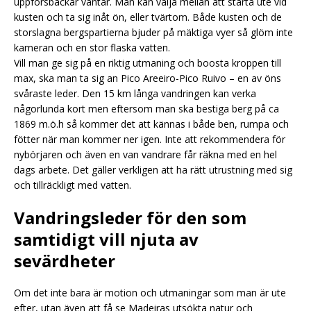
uppförsbackar väntar. Man kan välja mellan att starta ute vid
kusten och ta sig inåt ön, eller tvärtom. Både kusten och de
storslagna bergspartierna bjuder på mäktiga vyer så glöm inte
kameran och en stor flaska vatten.
Vill man ge sig på en riktig utmaning och boosta kroppen till
max, ska man ta sig an Pico Areeiro-Pico Ruivo – en av öns
svåraste leder. Den 15 km långa vandringen kan verka
någorlunda kort men eftersom man ska bestiga berg på ca
1869 m.ö.h så kommer det att kännas i både ben, rumpa och
fötter när man kommer ner igen. Inte att rekommendera för
nybörjaren och även en van vandrare får räkna med en hel
dags arbete. Det gäller verkligen att ha rätt utrustning med sig
och tillräckligt med vatten.
Vandringsleder för den som
samtidigt vill njuta av
sevärdheter
Om det inte bara är motion och utmaningar som man är ute
efter, utan även att få se Madeiras utsökta natur och