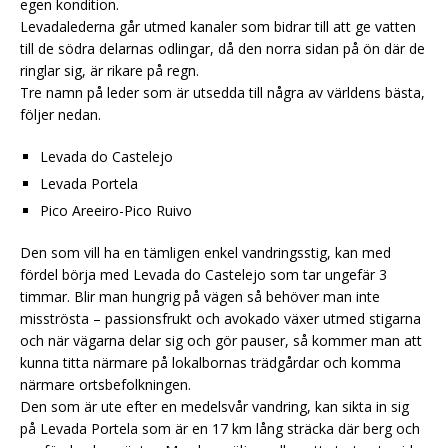
egen kondition.
Levadalederna går utmed kanaler som bidrar till att ge vatten
till de södra delarnas odlingar, då den norra sidan på ön där de
ringlar sig, är rikare på regn.
Tre namn på leder som är utsedda till några av världens bästa,
följer nedan.
Levada do Castelejo
Levada Portela
Pico Areeiro-Pico Ruivo
Den som vill ha en tämligen enkel vandringsstig, kan med
fördel börja med Levada do Castelejo som tar ungefär 3
timmar. Blir man hungrig på vägen så behöver man inte
misströsta – passionsfrukt och avokado växer utmed stigarna
och när vägarna delar sig och gör pauser, så kommer man att
kunna titta närmare på lokalbornas trädgårdar och komma
närmare ortsbefolkningen.
Den som är ute efter en medelsvår vandring, kan sikta in sig
på Levada Portela som är en 17 km lång sträcka där berg och